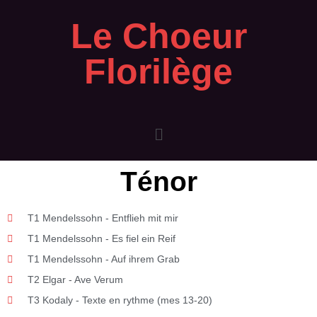
Le Choeur
Florilège
Ténor
T1 Mendelssohn - Entflieh mit mir
T1 Mendelssohn - Es fiel ein Reif
T1 Mendelssohn - Auf ihrem Grab
T2 Elgar - Ave Verum
T3 Kodaly - Texte en rythme (mes 13-20)