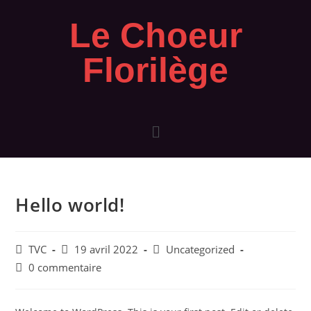
Le Choeur
Florilège
Hello world!
TVC
19 avril 2022
Uncategorized
0 commentaire